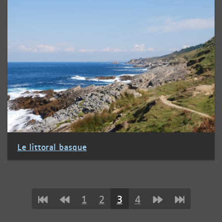
Le littoral basque
1
2
3
4