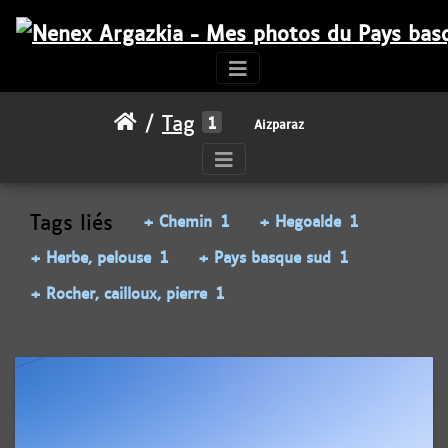
Tag
1
Aizparaz
Tags liés
+ Chemin
1
+ Hegoalde
1
+ Herbe, pelouse
1
+ Pays basque sud
1
+ Rocher, cailloux, pierre
1