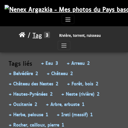
Tag
3
Rivière, torrent, ruisseau
Tags liés
+ Eau
3
+ Arreau
2
+ Belvédère
2
+ Château
2
+ Château des Nestes
2
+ Forêt, bois
2
+ Hautes-Pyrénées
2
+ Neste (rivière)
2
+ Occitanie
2
+ Arbre, arbuste
1
+ Herbe, pelouse
1
+ Irati (massif)
1
+ Rocher, cailloux, pierre
1