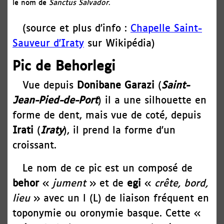
le nom de
Sanctus Salvador
.
(source et plus d'info :
Chapelle Saint-
Sauveur d'Iraty
sur Wikipédia)
Pic de Behorlegi
Vue depuis
Donibane Garazi
(
Saint-
Jean-Pied-de-Port
) il a une silhouette en
forme de dent, mais vue de coté, depuis
Irati
(
Iraty
), il prend la forme d'un
croissant.
Le nom de ce pic est un composé de
behor
«
jument
» et de
egi
«
crête, bord,
lieu
» avec un l (L) de liaison fréquent en
toponymie ou oronymie basque. Cette «